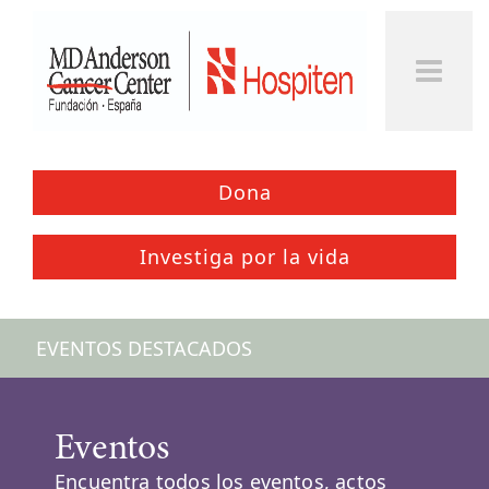
Togg
Men
Dona
Investiga por la vida
EVENTOS DESTACADOS
Eventos
Encuentra todos los eventos, actos