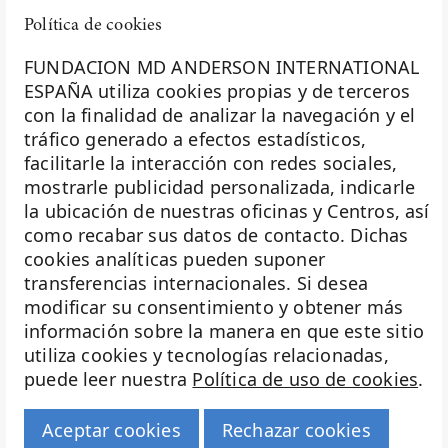
Política de cookies
FUNDACION MD ANDERSON INTERNATIONAL
ESPAÑA utiliza cookies propias y de terceros
con la finalidad de analizar la navegación y el
La Fundación MD Anderson España - Hospiten es
tráfico generado a efectos estadísticos,
miembro de la
Asociación Española de Fundaciones
facilitarle la interacción con redes sociales,
mostrarle publicidad personalizada, indicarle
Investigación
la ubicación de nuestras oficinas y Centros, así
Biobanco
como recabar sus datos de contacto. Dichas
cookies analíticas pueden suponer
Docencia
transferencias internacionales. Si desea
Voluntariado
modificar su consentimiento y obtener más
información sobre la manera en que este sitio
Eventos
utiliza cookies y tecnologías relacionadas,
puede leer nuestra
Política de uso de cookies
.
Transparencia
Haz historia
Aceptar cookies
Rechazar cookies