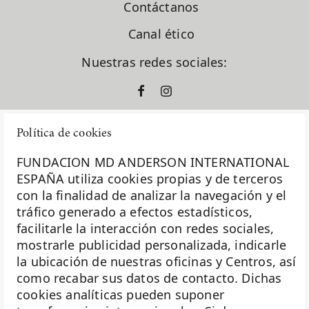
Contáctanos
Canal ético
Nuestras redes sociales:
Política de cookies
FUNDACION MD ANDERSON INTERNATIONAL
ESPAÑA utiliza cookies propias y de terceros
con la finalidad de analizar la navegación y el
La Fundación MD Anderson España - Hospiten es
tráfico generado a efectos estadísticos,
miembro de la
Asociación Española de Fundaciones
facilitarle la interacción con redes sociales,
mostrarle publicidad personalizada, indicarle
Investigación
la ubicación de nuestras oficinas y Centros, así
Biobanco
como recabar sus datos de contacto. Dichas
cookies analíticas pueden suponer
Docencia