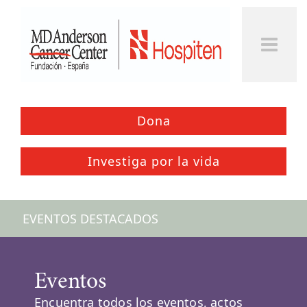
Togg
Men
Dona
Investiga por la vida
EVENTOS DESTACADOS
Eventos
Encuentra todos los eventos, actos