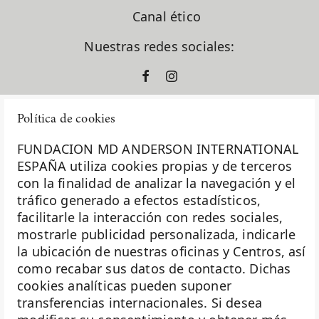
Canal ético
Nuestras redes sociales:
Política de cookies
FUNDACION MD ANDERSON INTERNATIONAL
ESPAÑA utiliza cookies propias y de terceros
con la finalidad de analizar la navegación y el
La Fundación MD Anderson España - Hospiten es
tráfico generado a efectos estadísticos,
miembro de la
Asociación Española de Fundaciones
facilitarle la interacción con redes sociales,
mostrarle publicidad personalizada, indicarle
Investigación
la ubicación de nuestras oficinas y Centros, así
Biobanco
como recabar sus datos de contacto. Dichas
cookies analíticas pueden suponer
Docencia
transferencias internacionales. Si desea