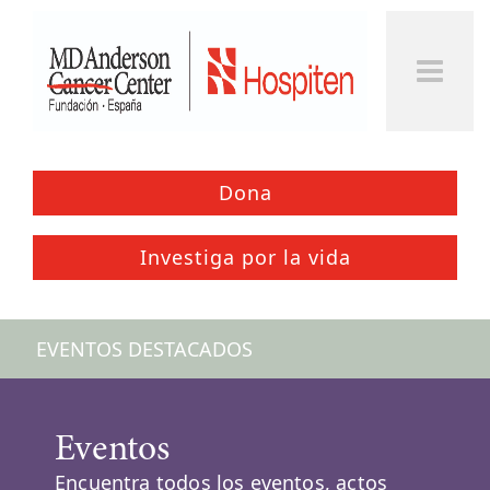
Togg
Men
Dona
Investiga por la vida
EVENTOS DESTACADOS
Eventos
Encuentra todos los eventos, actos