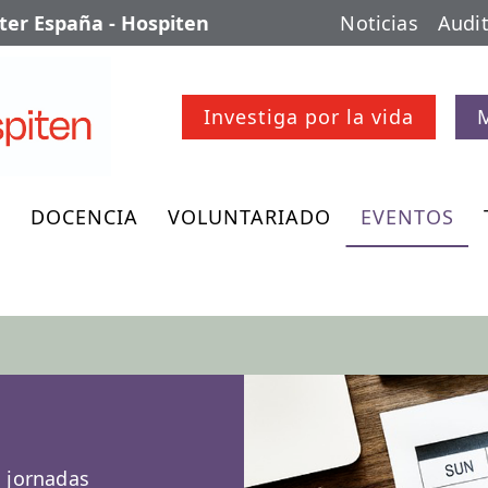
er España - Hospiten
Noticias
Audit
Investiga por la vida
O
DOCENCIA
VOLUNTARIADO
EVENTOS
, jornadas