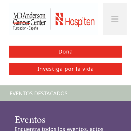
Togg
Men
Dona
Investiga por la vida
EVENTOS DESTACADOS
Eventos
Encuentra todos los eventos, actos