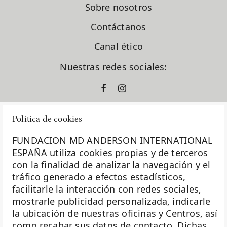
Sobre nosotros
Contáctanos
Canal ético
Nuestras redes sociales:
Política de cookies
FUNDACION MD ANDERSON INTERNATIONAL
ESPAÑA utiliza cookies propias y de terceros
con la finalidad de analizar la navegación y el
La Fundación MD Anderson España - Hospiten es
tráfico generado a efectos estadísticos,
miembro de la
Asociación Española de Fundaciones
facilitarle la interacción con redes sociales,
mostrarle publicidad personalizada, indicarle
Investigación
la ubicación de nuestras oficinas y Centros, así
Biobanco
como recabar sus datos de contacto. Dichas