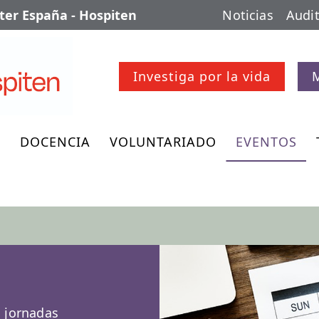
er España - Hospiten
Noticias
Audit
Investiga por la vida
O
DOCENCIA
VOLUNTARIADO
EVENTOS
, jornadas