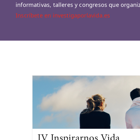
informativas, talleres y congresos que organ
Inscríbete en investigaporlavida.es
IV Inspirarnos Vida