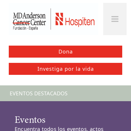
Togg
Men
Dona
Investiga por la vida
EVENTOS DESTACADOS
Eventos
Encuentra todos los eventos, actos