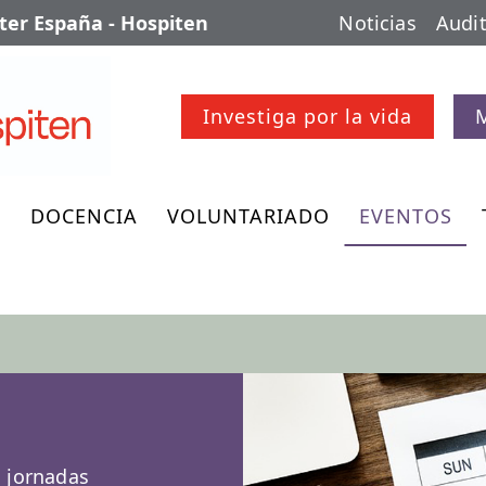
er España - Hospiten
Noticias
Audit
Investiga por la vida
O
DOCENCIA
VOLUNTARIADO
EVENTOS
, jornadas