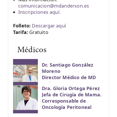
comunicacion@mdanderson.es
Inscripciones aquí.
Folleto:
Descargar aquí
Tarifa:
Gratuito
Médicos
Dr. Santiago González
Moreno
Director Médico de MD
Anderson Cancer Center
Dra. Gloria Ortega Pérez
Madrid – Hospiten
Jefa de Cirugía de Mama.
Corresponsable de
Oncología Peritoneal