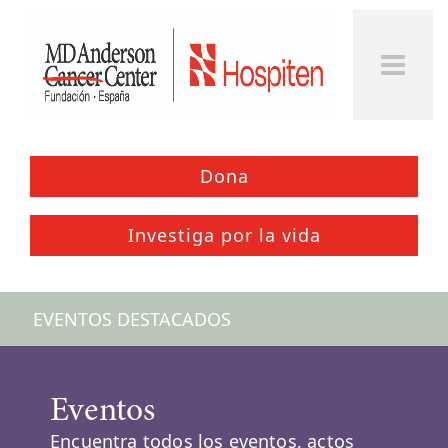
Togg
Men
Dona
Investiga por la vida
EVENTOS DESTACADOS
Eventos
Encuentra todos los eventos, actos