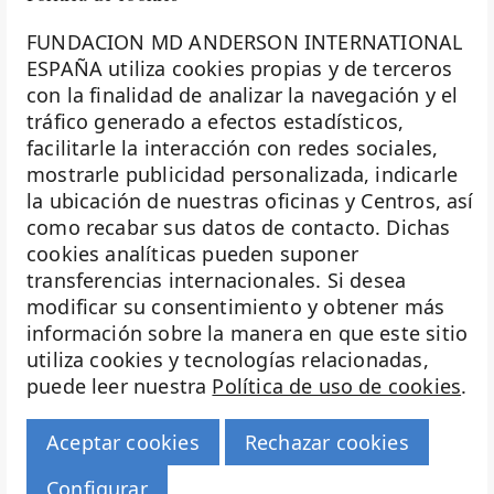
FUNDACION MD ANDERSON INTERNATIONAL
ESPAÑA utiliza cookies propias y de terceros
con la finalidad de analizar la navegación y el
La Fundación MD Anderson España - Hospiten es
tráfico generado a efectos estadísticos,
miembro de la
Asociación Española de Fundaciones
facilitarle la interacción con redes sociales,
mostrarle publicidad personalizada, indicarle
Investigación
la ubicación de nuestras oficinas y Centros, así
Biobanco
como recabar sus datos de contacto. Dichas
cookies analíticas pueden suponer
Docencia
transferencias internacionales. Si desea
modificar su consentimiento y obtener más
Voluntariado
información sobre la manera en que este sitio
Eventos
utiliza cookies y tecnologías relacionadas,
puede leer nuestra
Política de uso de cookies
.
Transparencia
Haz historia
Aceptar cookies
Rechazar cookies
© 2026 Fundación MD Anderson Hospiten
Configurar