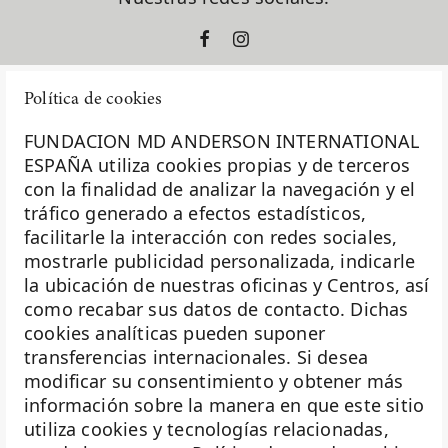
Política de cookies
FUNDACION MD ANDERSON INTERNATIONAL
ESPAÑA utiliza cookies propias y de terceros
con la finalidad de analizar la navegación y el
La Fundación MD Anderson España - Hospiten es
tráfico generado a efectos estadísticos,
miembro de la
Asociación Española de Fundaciones
facilitarle la interacción con redes sociales,
mostrarle publicidad personalizada, indicarle
Investigación
la ubicación de nuestras oficinas y Centros, así
Biobanco
como recabar sus datos de contacto. Dichas
cookies analíticas pueden suponer
Docencia
transferencias internacionales. Si desea
Voluntariado
modificar su consentimiento y obtener más
información sobre la manera en que este sitio
Eventos
utiliza cookies y tecnologías relacionadas,