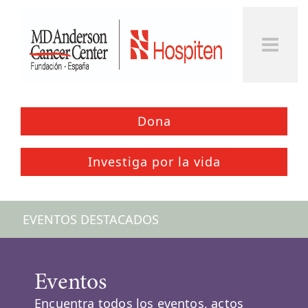
Togg
Men
Dona
Investiga por la vida
EVENTOS DESTACADOS
Eventos
Encuentra todos los eventos, actos