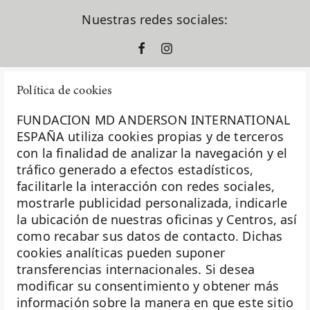
Nuestras redes sociales:
Política de cookies
FUNDACION MD ANDERSON INTERNATIONAL
ESPAÑA utiliza cookies propias y de terceros
con la finalidad de analizar la navegación y el
La Fundación MD Anderson España - Hospiten es
tráfico generado a efectos estadísticos,
miembro de la
Asociación Española de Fundaciones
facilitarle la interacción con redes sociales,
mostrarle publicidad personalizada, indicarle
Investigación
la ubicación de nuestras oficinas y Centros, así
Biobanco
como recabar sus datos de contacto. Dichas
cookies analíticas pueden suponer
Docencia
transferencias internacionales. Si desea
Voluntariado
modificar su consentimiento y obtener más
información sobre la manera en que este sitio