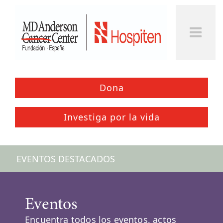
Togg
Men
Dona
Investiga por la vida
EVENTOS DESTACADOS
Eventos
Encuentra todos los eventos, actos