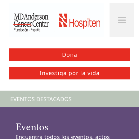
Togg
Men
Dona
Investiga por la vida
EVENTOS DESTACADOS
Eventos
Encuentra todos los eventos, actos