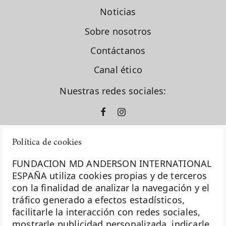
Noticias
Sobre nosotros
Contáctanos
Canal ético
Nuestras redes sociales:
Política de cookies
FUNDACION MD ANDERSON INTERNATIONAL
ESPAÑA utiliza cookies propias y de terceros
con la finalidad de analizar la navegación y el
La Fundación MD Anderson España - Hospiten es
tráfico generado a efectos estadísticos,
miembro de la
Asociación Española de Fundaciones
facilitarle la interacción con redes sociales,
mostrarle publicidad personalizada, indicarle