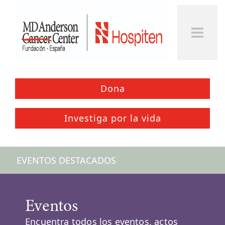
Togg
Men
Dona
Investiga por la vida
EVENTOS DESTACADOS
Eventos
Encuentra todos los eventos, actos