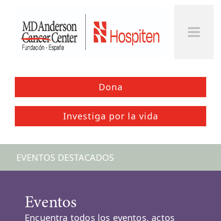
Togg
Men
Dona
Investiga por la vida
EVENTOS DESTACADOS
Eventos
Encuentra todos los eventos, actos