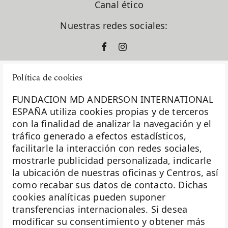
Canal ético
Nuestras redes sociales:
Política de cookies
FUNDACION MD ANDERSON INTERNATIONAL
ESPAÑA utiliza cookies propias y de terceros
con la finalidad de analizar la navegación y el
La Fundación MD Anderson España - Hospiten es
tráfico generado a efectos estadísticos,
miembro de la
Asociación Española de Fundaciones
facilitarle la interacción con redes sociales,
mostrarle publicidad personalizada, indicarle
Investigación
la ubicación de nuestras oficinas y Centros, así
Biobanco
como recabar sus datos de contacto. Dichas
cookies analíticas pueden suponer
Docencia
transferencias internacionales. Si desea
Voluntariado
modificar su consentimiento y obtener más