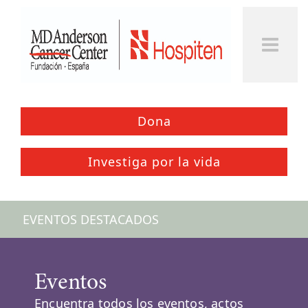
Togg
Men
Dona
Investiga por la vida
EVENTOS DESTACADOS
Eventos
Encuentra todos los eventos, actos