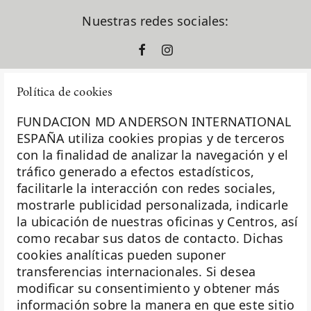
Nuestras redes sociales:
Política de cookies
FUNDACION MD ANDERSON INTERNATIONAL
ESPAÑA utiliza cookies propias y de terceros
con la finalidad de analizar la navegación y el
La Fundación MD Anderson España - Hospiten es
tráfico generado a efectos estadísticos,
miembro de la
Asociación Española de Fundaciones
facilitarle la interacción con redes sociales,
mostrarle publicidad personalizada, indicarle
Investigación
la ubicación de nuestras oficinas y Centros, así
Biobanco
como recabar sus datos de contacto. Dichas
cookies analíticas pueden suponer
Docencia
transferencias internacionales. Si desea
Voluntariado
modificar su consentimiento y obtener más
información sobre la manera en que este sitio