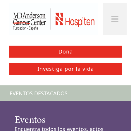
Togg
Men
Dona
Investiga por la vida
EVENTOS DESTACADOS
Eventos
Encuentra todos los eventos, actos