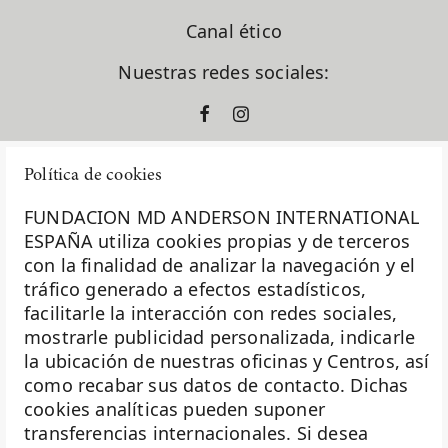
Canal ético
Nuestras redes sociales:
Política de cookies
FUNDACION MD ANDERSON INTERNATIONAL
ESPAÑA utiliza cookies propias y de terceros
con la finalidad de analizar la navegación y el
La Fundación MD Anderson España - Hospiten es
tráfico generado a efectos estadísticos,
miembro de la
Asociación Española de Fundaciones
facilitarle la interacción con redes sociales,
mostrarle publicidad personalizada, indicarle
Investigación
la ubicación de nuestras oficinas y Centros, así
Biobanco
como recabar sus datos de contacto. Dichas
cookies analíticas pueden suponer
Docencia
transferencias internacionales. Si desea