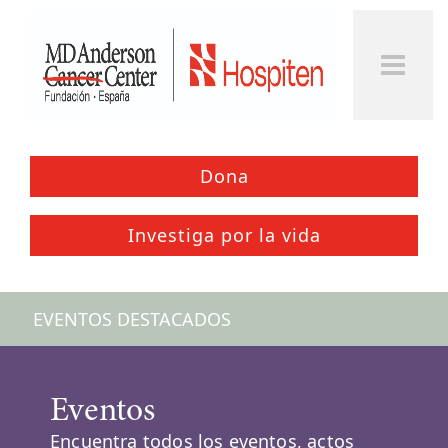
Togg
Men
Dona
Investiga por la vida
EVENTOS DESTACADOS
Eventos
Encuentra todos los eventos, actos