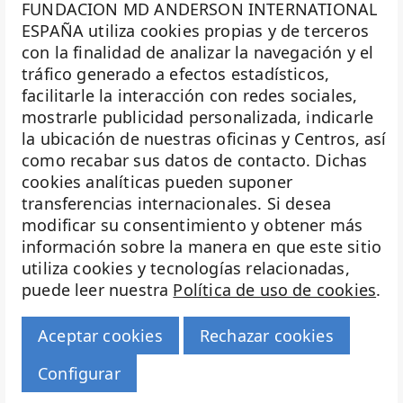
FUNDACION MD ANDERSON INTERNATIONAL
ESPAÑA utiliza cookies propias y de terceros
con la finalidad de analizar la navegación y el
La Fundación MD Anderson España - Hospiten es
tráfico generado a efectos estadísticos,
miembro de la
Asociación Española de Fundaciones
facilitarle la interacción con redes sociales,
mostrarle publicidad personalizada, indicarle
Investigación
la ubicación de nuestras oficinas y Centros, así
Biobanco
como recabar sus datos de contacto. Dichas
cookies analíticas pueden suponer
Docencia
transferencias internacionales. Si desea
Voluntariado
modificar su consentimiento y obtener más
información sobre la manera en que este sitio
Eventos
utiliza cookies y tecnologías relacionadas,
puede leer nuestra
Política de uso de cookies
.
Transparencia
Haz historia
Aceptar cookies
Rechazar cookies
© 2026 Fundación MD Anderson Hospiten
Configurar
Aviso legal |
Política de cookies |
Política de privacidad |
Configurar cookies