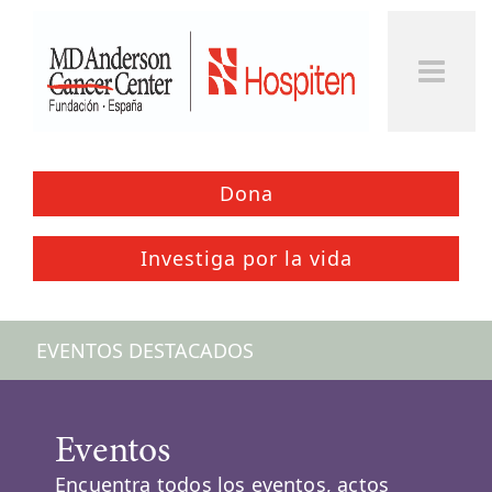
Togg
Men
Dona
Investiga por la vida
EVENTOS DESTACADOS
Eventos
Encuentra todos los eventos, actos