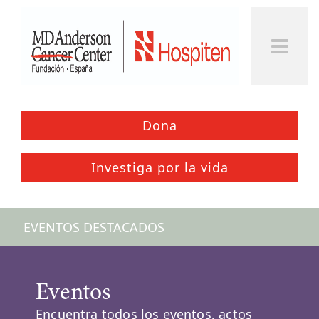
Togg
Men
Dona
Investiga por la vida
EVENTOS DESTACADOS
Eventos
Encuentra todos los eventos, actos