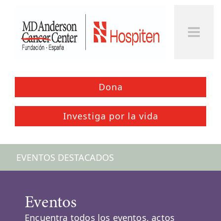
Togg
Men
Dona
Investiga por la vida
EVENTOS DESTACADOS
Eventos
Encuentra todos los eventos, actos