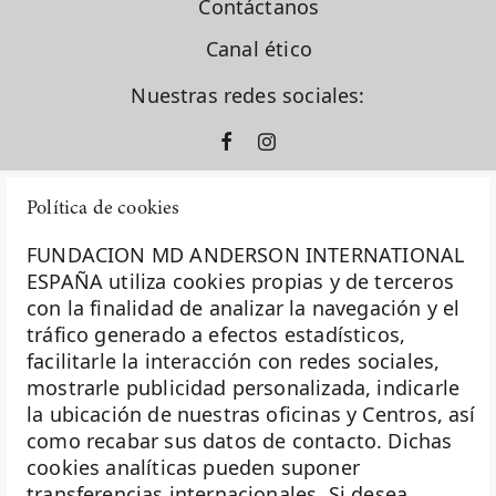
Contáctanos
Canal ético
Nuestras redes sociales:
Política de cookies
FUNDACION MD ANDERSON INTERNATIONAL
ESPAÑA utiliza cookies propias y de terceros
con la finalidad de analizar la navegación y el
La Fundación MD Anderson España - Hospiten es
tráfico generado a efectos estadísticos,
miembro de la
Asociación Española de Fundaciones
facilitarle la interacción con redes sociales,
mostrarle publicidad personalizada, indicarle
Investigación
la ubicación de nuestras oficinas y Centros, así
Biobanco
como recabar sus datos de contacto. Dichas
cookies analíticas pueden suponer
Docencia
transferencias internacionales. Si desea