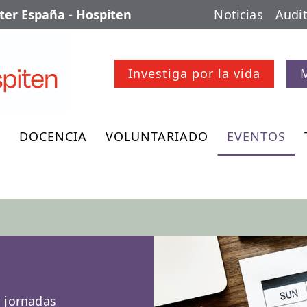
er España - Hospiten
Noticias
Audit
Investiga por la vida
O
DOCENCIA
VOLUNTARIADO
EVENTOS
, jornadas