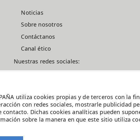
Noticias
Sobre nosotros
Contáctanos
Canal ético
Nuestras redes sociales:
liza cookies propias y de terceros con la finalid
iten.es
nteracción con redes sociales, mostrarle publicidad p
e contacto. Dichas cookies analíticas pueden supone
ación sobre la manera en que este sitio utiliza co
La Fundación MD Anderson España - Hospiten
es miembro de la
Asociación Española de
Fundaciones