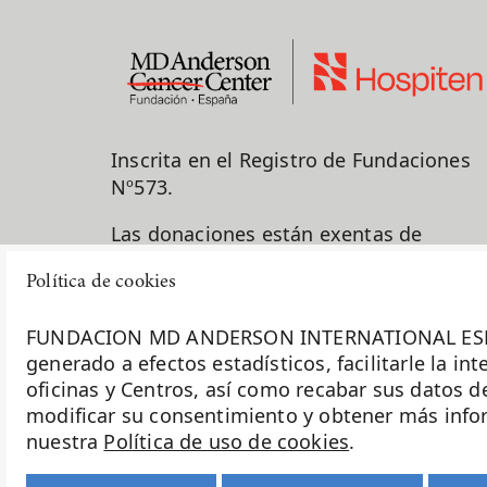
Inscrita en el Registro de Fundaciones
Nº573.
Las donaciones están exentas de
impuestos para los donantes.
Política de cookies
917 878 625
FUNDACION MD ANDERSON INTERNATIONAL ESPAÑA uti
info@fundacionmdandersonhosp
generado a efectos estadísticos, facilitarle la i
oficinas y Centros, así como recabar sus datos d
C/ Arturo Soria, 270 28033 Madrid
modificar su consentimiento y obtener más inform
nuestra
Política de uso de cookies
.