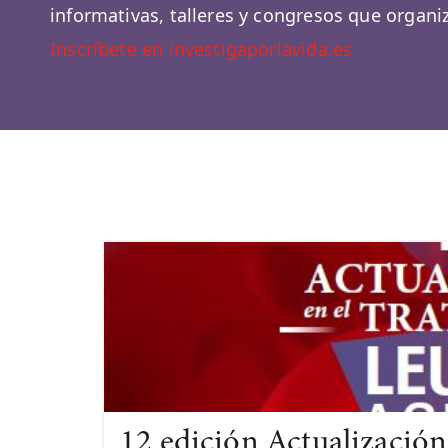
informativas, talleres y congresos que organ
Inscríbete en investigaporlavida.es
12 edición Actualización