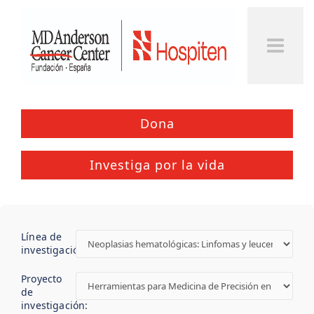
Togg
Men
Dona
Investiga por la vida
Línea de
investigación:
Proyecto
de
investigación: