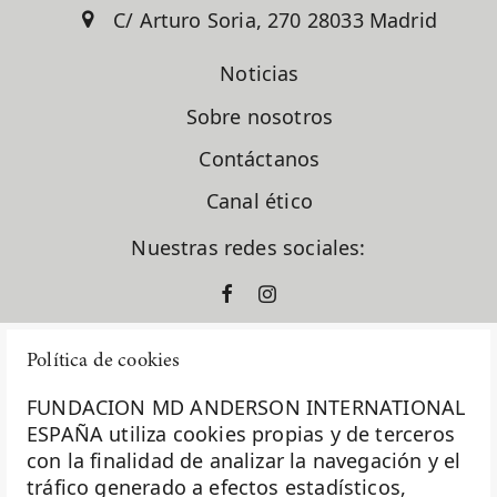
C/ Arturo Soria, 270 28033 Madrid
Noticias
Sobre nosotros
Contáctanos
Canal ético
Nuestras redes sociales:
Política de cookies
FUNDACION MD ANDERSON INTERNATIONAL
ESPAÑA utiliza cookies propias y de terceros
con la finalidad de analizar la navegación y el
La Fundación MD Anderson España - Hospiten es
tráfico generado a efectos estadísticos,
miembro de la
Asociación Española de Fundaciones