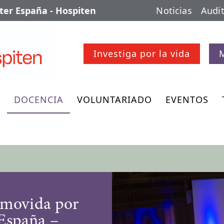
er España - Hospiten
Noticias
Audit
Investiga por la vida
O
DOCENCIA
VOLUNTARIADO
EVENTOS
omovida por
España –