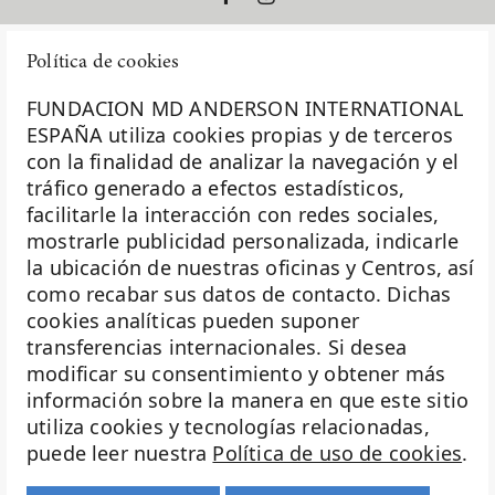
Política de cookies
FUNDACION MD ANDERSON INTERNATIONAL
ESPAÑA utiliza cookies propias y de terceros
con la finalidad de analizar la navegación y el
La Fundación MD Anderson España - Hospiten es
tráfico generado a efectos estadísticos,
miembro de la
Asociación Española de Fundaciones
facilitarle la interacción con redes sociales,
mostrarle publicidad personalizada, indicarle
Investigación
la ubicación de nuestras oficinas y Centros, así
Biobanco
como recabar sus datos de contacto. Dichas
cookies analíticas pueden suponer
Docencia
transferencias internacionales. Si desea
Voluntariado
modificar su consentimiento y obtener más
información sobre la manera en que este sitio
Eventos
utiliza cookies y tecnologías relacionadas,
puede leer nuestra
Política de uso de cookies
.
Transparencia