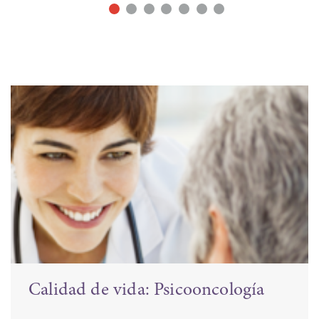
Neoplasias hematológicas:
Linfomas y leucemias