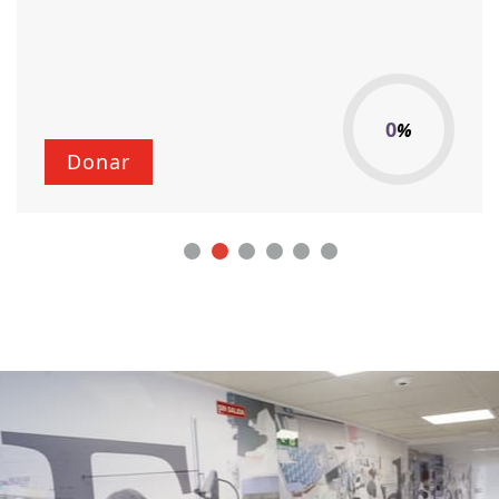
1
%
Donar