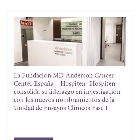
r
La Fundación MD Anderson Cancer
n
Center España – Hospiten, gracias al
ión
Proyecto de Investigación DAISY, lider
a
la transformación digital del diagnóstic
oncológico en España con la
incorporación del escáner Hamamatsu
NanoZoomer S540D