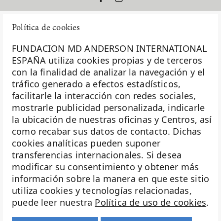
Política de cookies
FUNDACION MD ANDERSON INTERNATIONAL
ESPAÑA utiliza cookies propias y de terceros
con la finalidad de analizar la navegación y el
La Fundación MD Anderson España - Hospiten es
tráfico generado a efectos estadísticos,
miembro de la
Asociación Española de Fundaciones
facilitarle la interacción con redes sociales,
mostrarle publicidad personalizada, indicarle
Investigación
la ubicación de nuestras oficinas y Centros, así
Biobanco
como recabar sus datos de contacto. Dichas
cookies analíticas pueden suponer
Docencia
transferencias internacionales. Si desea
Voluntariado
modificar su consentimiento y obtener más
información sobre la manera en que este sitio
Eventos
utiliza cookies y tecnologías relacionadas,
puede leer nuestra
Política de uso de cookies
.
Transparencia