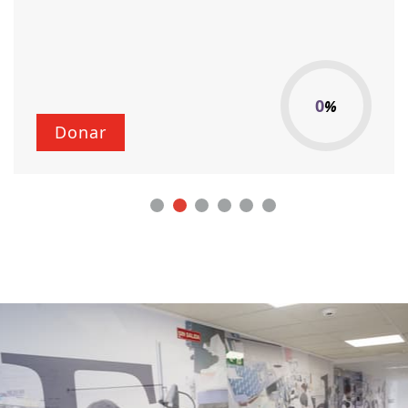
1
%
Donar