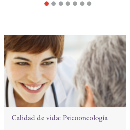
Neoplasias hematológicas:
Linfomas y leucemias