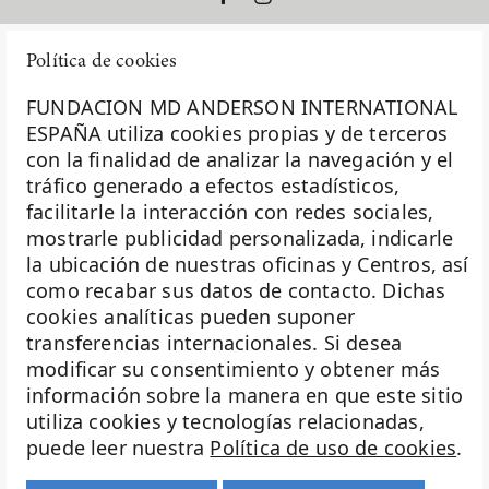
Política de cookies
FUNDACION MD ANDERSON INTERNATIONAL
ESPAÑA utiliza cookies propias y de terceros
con la finalidad de analizar la navegación y el
La Fundación MD Anderson España - Hospiten es
tráfico generado a efectos estadísticos,
miembro de la
Asociación Española de Fundaciones
facilitarle la interacción con redes sociales,
mostrarle publicidad personalizada, indicarle
Investigación
la ubicación de nuestras oficinas y Centros, así
Biobanco
como recabar sus datos de contacto. Dichas
cookies analíticas pueden suponer
Docencia
transferencias internacionales. Si desea
Voluntariado
modificar su consentimiento y obtener más
información sobre la manera en que este sitio
Eventos
utiliza cookies y tecnologías relacionadas,
puede leer nuestra
Política de uso de cookies
.
Transparencia