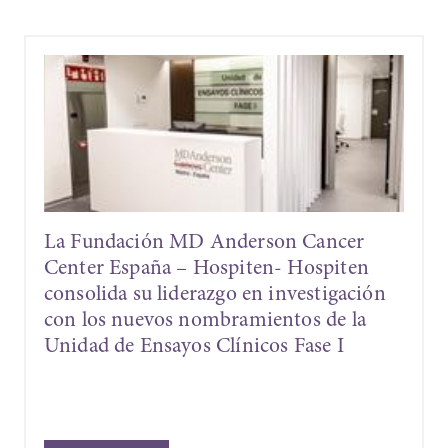
ación MD Anderson Cancer
La Fundaci
spaña – Hospiten- Hospiten
Center Españ
 su liderazgo en investigación
Proyecto de 
nuevos nombramientos de la
la transform
e Ensayos Clínicos Fase I
oncológico 
incorporaci
NanoZoome