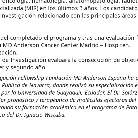
 oncología, hematología, anatomopatología, radiote
ecializada (MIR) en los últimos 3 años. Los candid
nvestigación relacionado con las principales áreas d
el completado el programa y tras una evaluación f
n MD Anderson Cancer Center Madrid – Hospiten.
tación.
 de Investigación evaluará la consecución de objeti
mer y segundo año.
igación Fellowship Fundación MD Anderson España ha co
d Pública de Navarra, donde realizó su especialización 
 por la Universidad de Guayaquil, Ecuador. El Dr. Solórz
alor pronóstico y terapéutico de moléculas efectoras d
letando su formación académica en el programa de Pat
ca del Dr. Ignacio Wistuba.