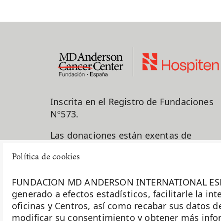
Inscrita en el Registro de Fundaciones
Nº573.
Las donaciones están exentas de
impuestos para los donantes.
Política de cookies
917 878 625
FUNDACION MD ANDERSON INTERNATIONAL ESPAÑA uti
info@fundacionmdandersonhosp
generado a efectos estadísticos, facilitarle la i
oficinas y Centros, así como recabar sus datos d
C/ Arturo Soria, 270 28033 Madrid
modificar su consentimiento y obtener más inform