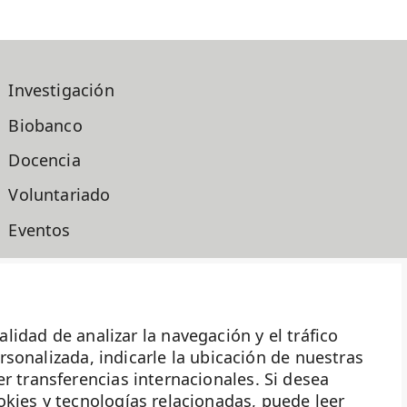
Investigación
Biobanco
Docencia
Voluntariado
Eventos
Transparencia
Haz historia
ad de analizar la navegación y el tráfico
ersonalizada, indicarle la ubicación de nuestras
r transferencias internacionales. Si desea
okies y tecnologías relacionadas, puede leer