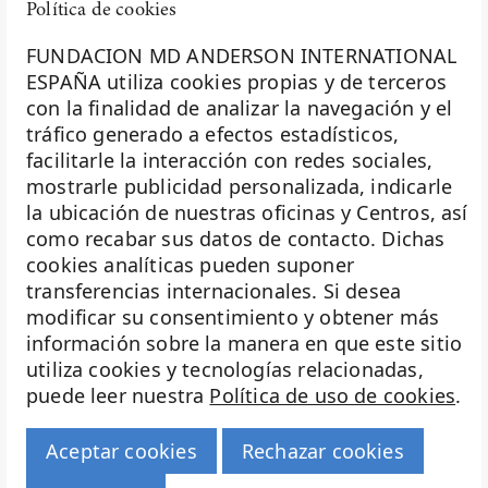
Política de cookies
formación
fundación diversión solidaria
FUNDACION MD ANDERSON INTERNATIONAL
Fundación Excelentia
ESPAÑA utiliza cookies propias y de terceros
Fundación MD Anderson España
con la finalidad de analizar la navegación y el
La Fundación MD Anderson España - Hospiten es
Fundación Siglo Futuro
tráfico generado a efectos estadísticos,
miembro de la
Asociación Española de Fundaciones
Gastroenterología
facilitarle la interacción con redes sociales,
Ginecología
mostrarle publicidad personalizada, indicarle
Investigación
Ginecología Oncológica
la ubicación de nuestras oficinas y Centros, así
giving tuesday
Biobanco
como recabar sus datos de contacto. Dichas
golf solidario
cookies analíticas pueden suponer
Docencia
Hábitos saludables
transferencias internacionales. Si desea
Hematología
Voluntariado
modificar su consentimiento y obtener más
inteligencia artificial
información sobre la manera en que este sitio
Eventos
investigación
utiliza cookies y tecnologías relacionadas,
Investigación Traslacional
puede leer nuestra
Política de uso de cookies
.
Transparencia
Investigación y cáncer
investigadores
Haz historia
Aceptar cookies
Rechazar cookies
Isabel Oviedo
© 2026 Fundación MD Anderson Hospiten