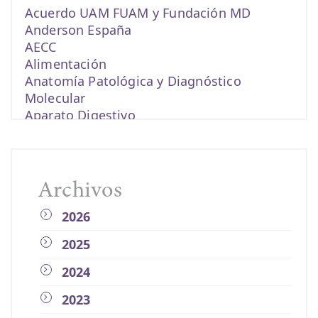
Acuerdo UAM FUAM y Fundación MD
Anderson España
AECC
Alimentación
Anatomía Patológica y Diagnóstico
Molecular
Aparato Digestivo
becas
biomarcadores
cáncer
Cáncer de colon
Archivos
cáncer de endometrio
2026
Cáncer de esófago
Cáncer de estómago
2025
Cáncer de mama
Cáncer de páncreas
2024
Cáncer de pulmón
2023
cáncer de recto